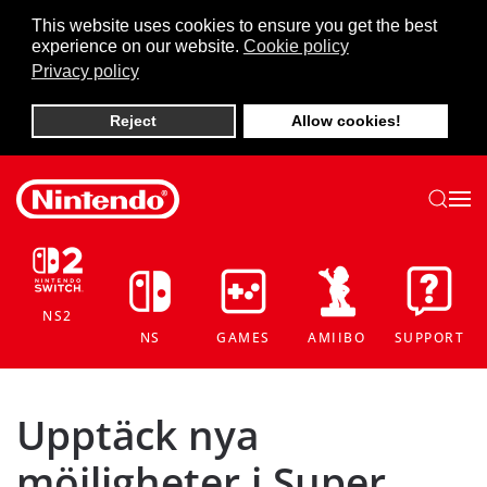
This website uses cookies to ensure you get the best
experience on our website.
Cookie policy
Skip to main content
Privacy policy
Reject
Allow cookies!
NS2
NS
GAMES
AMIIBO
SUPPORT
Upptäck nya
möjligheter i Super