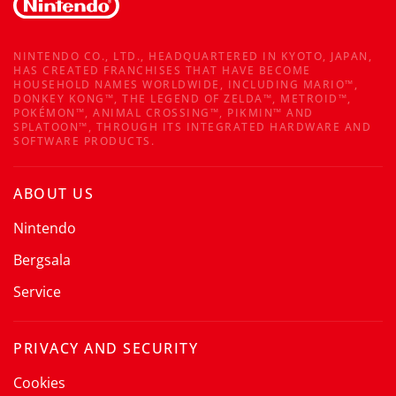
NINTENDO CO., LTD., HEADQUARTERED IN KYOTO, JAPAN,
HAS CREATED FRANCHISES THAT HAVE BECOME
HOUSEHOLD NAMES WORLDWIDE, INCLUDING MARIO™,
DONKEY KONG™, THE LEGEND OF ZELDA™, METROID™,
POKÉMON™, ANIMAL CROSSING™, PIKMIN™ AND
SPLATOON™, THROUGH ITS INTEGRATED HARDWARE AND
SOFTWARE PRODUCTS.
ABOUT US
Nintendo
Bergsala
Service
PRIVACY AND SECURITY
Cookies